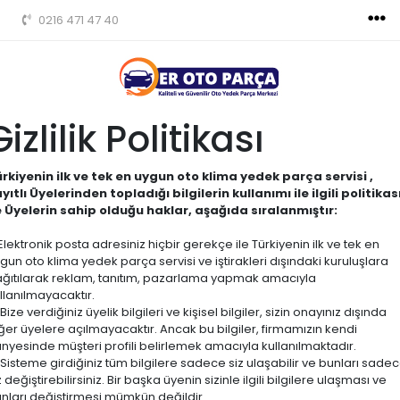
0216 471 47 40
Gizlilik Politikası
rkiyenin ilk ve tek en uygun oto klima yedek parça servisi ,
yıtlı Üyelerinden topladığı bilgilerin kullanımı ile ilgili politikas
 Üyelerin sahip olduğu haklar, aşağıda sıralanmıştır:
Elektronik posta adresiniz hiçbir gerekçe ile Türkiyenin ilk ve tek en
gun oto klima yedek parça servisi ve iştirakleri dışındaki kuruluşlara
ğıtılarak reklam, tanıtım, pazarlama yapmak amacıyla
llanılmayacaktır.
Bize verdiğiniz üyelik bilgileri ve kişisel bilgiler, sizin onayınız dışında
ğer üyelere açılmayacaktır. Ancak bu bilgiler, firmamızın kendi
nyesinde müşteri profili belirlemek amacıyla kullanılmaktadır.
Sisteme girdiğiniz tüm bilgilere sadece siz ulaşabilir ve bunları sade
z değiştirebilirsiniz. Bir başka üyenin sizinle ilgili bilgilere ulaşması ve
nları değiştirmesi mümkün değildir.