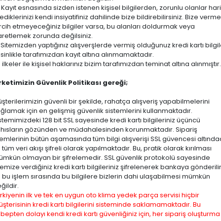
Kayıt esnasında sizden istenen kişisel bilgilerden, zorunlu olanlar hari
tediklerinizi kendi insiyatifiniz dahilinde bize bildirebilirsiniz. Bize verme
rcih etmeyeceğiniz bilgiler varsa, bu alanları doldurmak veya
aretlemek zorunda değilsiniz.
Sitemizden yaptığınız alışverşlerde vermiş olduğunuz kredi kartı bilgil
sinlikle tarafımızdan kayıt altına alınmamaktadır.
 ilkeler ile kişisel haklarınız bizim tarafımızdan teminat altına alınmıştır.
rketimizin Güvenlik Politikası gereği;
şterilerimizin güvenli bir şekilde, rahatça alışveriş yapabilmelerini
ğlamak için en gelişmiş güvenlik sistemlerini kullanmaktadır.
stemimizdeki 128 bit SSL sayesinde kredi kartı bilgileriniz üçüncü
hısların gözünden ve müdahalesinden korunmaktadır. Sipariş
lemlerinin bütün aşamasında tüm bilgi alışverişi SSL güvencesi altında
 tüm veri akışı şifreli olarak yapılmaktadır. Bu, pratik olarak kırılması
mkün olmayan bir şifrelemedir. SSL güvenlik protokolü sayesinde
temize verdiğiniz kredi kartı bilgileriniz şifrelenerek bankaya gönderili
 bu işlem sırasında bu bilgilere bizlerin dahi ulaşabilmesi mümkün
ğildir.
rkiyenin ilk ve tek en uygun oto klima yedek parça servisi hiçbir
şterisinin kredi kartı bilgilerini sisteminde saklamamaktadır. Bu
bepten dolayı kendi kredi kartı güvenliğiniz için, her sipariş oluşturma