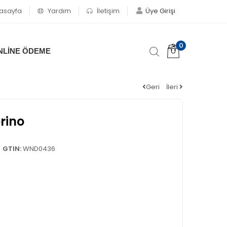
asayfa
Yardım
İletişim
Üye Girişi
0
NLİNE ÖDEME
Geri
İleri
rino
GTIN:
WND0436