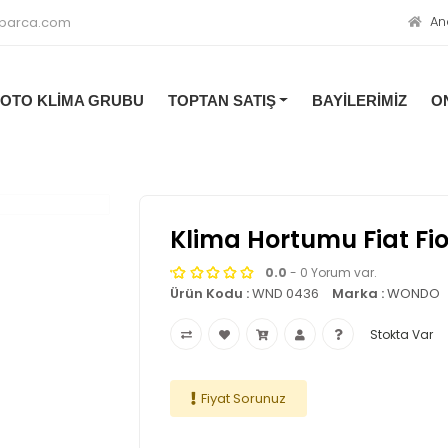
An
oparca.com
OTO KLİMA GRUBU
TOPTAN SATIŞ
BAYİLERİMİZ
O
Klima Hortumu Fiat Fio
0.0
- 0 Yorum var.
Ürün Kodu :
WND 0436
Marka :
WONDO
Stokta Var
Fiyat Sorunuz