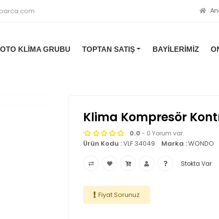
An
oparca.com
OTO KLİMA GRUBU
TOPTAN SATIŞ
BAYİLERİMİZ
O
Klima Kompresör Kontr
0.0
- 0 Yorum var.
Ürün Kodu :
VLF 34049
Marka :
WONDO
Stokta Var
Fiyat Sorunuz