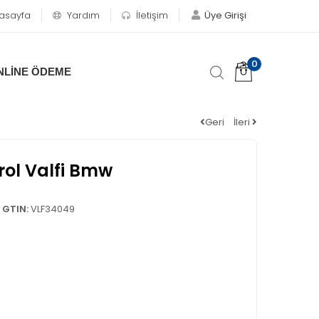
asayfa
Yardım
İletişim
Üye Girişi
0
NLİNE ÖDEME
Geri
İleri
ol Valfi Bmw
GTIN:
VLF34049