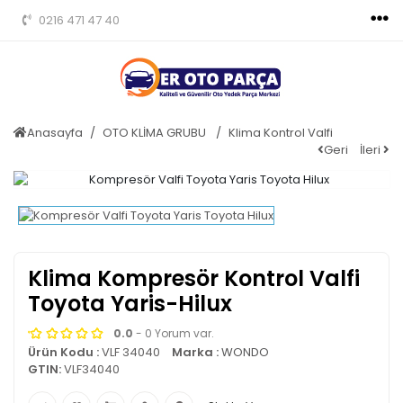
0216 471 47 40
Anasayfa
OTO KLİMA GRUBU
Klima Kontrol Valfi
Geri
İleri
Klima Kompresör Kontrol Valfi
Toyota Yaris-Hilux
0.0
- 0 Yorum var.
Ürün Kodu :
VLF 34040
Marka :
WONDO
GTIN:
VLF34040