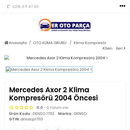
0216 471 47 40
Anasayfa
OTO KLİMA GRUBU
Klima Kompresör
Geri
İleri
Mercedes Axor 2 Klima
Kompresörü 2004 Öncesi
0.0
- 0 Yorum var.
Ürün Kodu :
DENSO 17113
Marka :
DENSO
GTIN:
dnsdcp17113