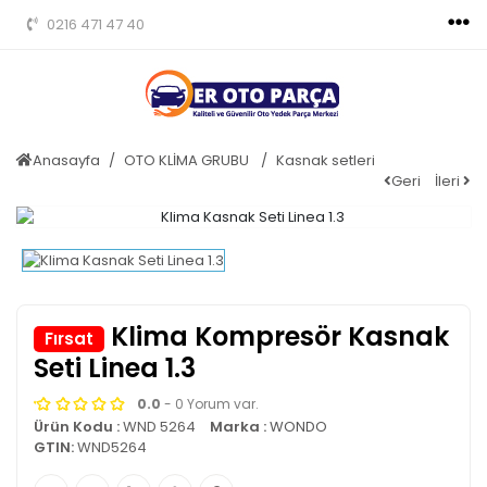
0216 471 47 40
Anasayfa
OTO KLİMA GRUBU
Kasnak setleri
Geri
İleri
Klima Kompresör Kasnak
Fırsat
Seti Linea 1.3
0.0
- 0 Yorum var.
Ürün Kodu :
WND 5264
Marka :
WONDO
GTIN:
WND5264